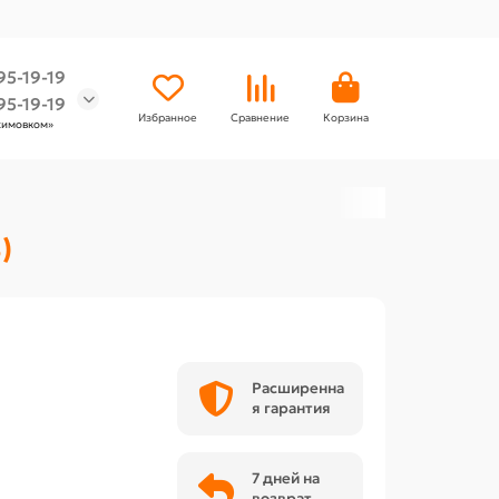
95-19-19
95-19-19
Избранное
Сравнение
Корзина
химовком»
)
Расширенна
я гарантия
7 дней на
возврат