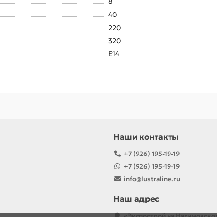
8
40
220
320
E14
Наши контакты
+7 (926) 195-19-19
+7 (926) 195-19-19
info@lustraline.ru
Наш адрес
«Экспострой на Нахимовско