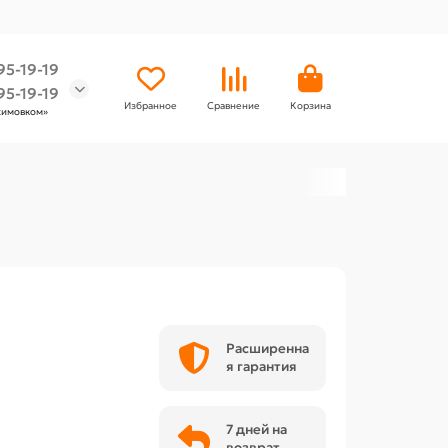
95-19-19
95-19-19
Избранное
Сравнение
Корзина
химовком»
Расширенна
я гарантия
7 дней на
возврат