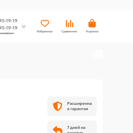
95-19-19
95-19-19
Избранное
Сравнение
Корзина
химовком»
Расширенна
я гарантия
7 дней на
возврат