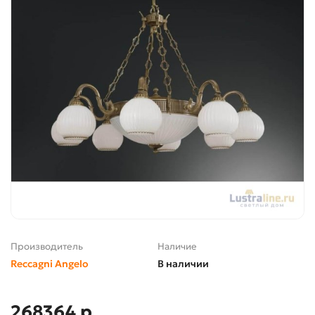
Производитель
Наличие
Reccagni Angelo
В наличии
268364 р