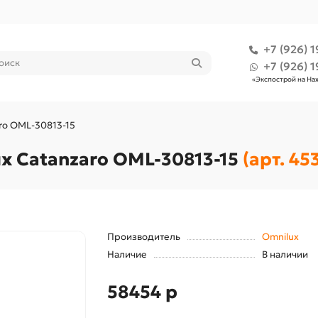
+7 (926) 1
+7 (926) 1
«Экспострой на На
ro OML-30813-15
x Catanzaro OML-30813-15
(арт. 45
Производитель
Omnilux
Наличие
В наличии
58454 р