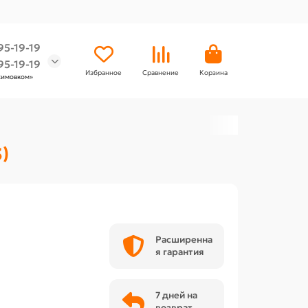
95-19-19
95-19-19
Избранное
Сравнение
Корзина
химовком»
3)
Расширенна
я гарантия
7 дней на
возврат