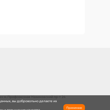
м» м.Профсоюзная Нахимовский пр-т 24
данных, вы добровольно делаете их
Принимаю
ом и повышения качества