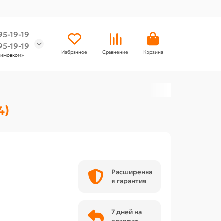
95-19-19
95-19-19
Избранное
Сравнение
Корзина
химовком»
4)
Расширенна
я гарантия
7 дней на
возврат