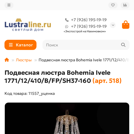
+7 (926) 195-19-19
+7 (926) 195-19-19
«Экспострой на Нахимовком»
Каталог
Люстры
Подвесная люстра Bohemia Ivele 1771/12/410/B/
Подвесная люстра Bohemia Ivele
1771/12/410/B/FP/SH37-160
(арт. 518)
Код товара: 11557_уценка