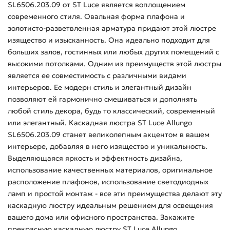
SL6506.203.09 от ST Luce является воплощением
современного стиля. Овальная форма плафона и
золотисто-разветвленная арматура придают этой люстре
изящество и изысканность. Она идеально подходит для
больших залов, гостинных или любых других помещений с
высокими потолками. Одним из преимуществ этой люстры
является ее совместимость с различными видами
интерьеров. Ее модерн стиль и элегантный дизайн
позволяют ей гармонично смешиваться и дополнять
любой стиль декора, будь то классический, современный
или элегантный. Каскадная люстра ST Luce Allungo
SL6506.203.09 станет великолепным акцентом в вашем
интерьере, добавляя в него изящество и уникальность.
Выделяющаяся яркость и эффектность дизайна,
использование качественных материалов, оригинальное
расположение плафонов, использование светодиодных
ламп и простой монтаж - все эти преимущества делают эту
каскадную люстру идеальным решением для освещения
вашего дома или офисного пространства. Закажите
прекрасную каскадную люстру ST Luce Allungo