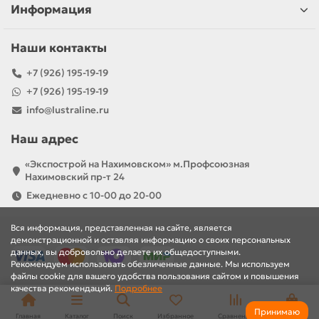
Информация
Наши контакты
+7 (926) 195-19-19
+7 (926) 195-19-19
info@lustraline.ru
Наш адрес
«Экспострой на Нахимовском» м.Профсоюзная
Нахимовский пр-т 24
Ежедневно с 10-00 до 20-00
Вся информация, представленная на сайте, является
демонстрационной и оставляя информацию о своих персональных
данных, вы добровольно делаете их общедоступными.
Рекомендуем использовать обезличенные данные. Мы используем
файлы cookie для вашего удобства пользования сайтом и повышения
качества рекомендаций.
Подробнее
Принимаю
Главная
Каталог
Поиск
Избранное
Сравнение
Корзина