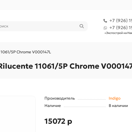
+7 (926) 1
+7 (926) 1
«Экспострой на На
 11061/5P Chrome V000147L
Rilucente 11061/5P Chrome V00014
Производитель
Indigo
Наличие
В наличии
15072 р