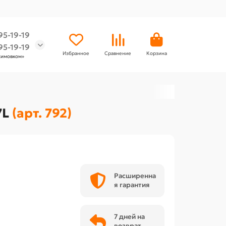
95-19-19
95-19-19
Избранное
Сравнение
Корзина
химовком»
7L
(арт. 792)
Расширенна
я гарантия
7 дней на
возврат